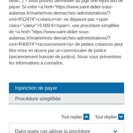
dette...) ? Vous pouvez demander au juge une injonction de
payer. Si votre <a href="https://www.saint-didier-sous-
aubenas.fr/mairie/mes-demarches-administratives/?
xml=R12474">créance</a> ne dépasse pas <span
class="valeur">5 000 €</span>, une procédure simplifiée
de <a href="https://www.saint-didier-sous-
aubenas.fr/mairie/mes-demarches-administratives/?
xml=R40074">recouvrement</a> de petites créances peut
être mise en œuvre par un commissaire de justice
(anciennement huissier de justice). Nous vous présentons
les informations à connaître.
Injonction de payer
Procédure simplifiée
Tout replier
Tout déplier
Dans quels cas utiliser la procédure