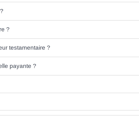
 ?
re ?
eur testamentaire ?
elle payante ?