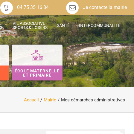
04 75 35 16 84
Je contacte la mairie
E
VIE ASSOCIATIVE
SANTÉ
INTERCOMMUNALITÉ
SE
SPORTS & LOISIRS
ÉCOLE MATERNELLE
ET PRIMAIRE
Accueil
Mairie
Mes démarches administratives