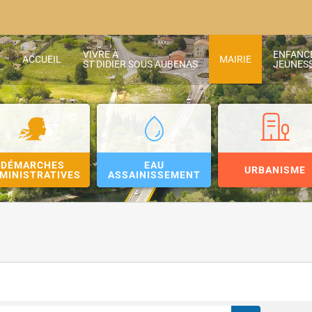
VIVRE À
ENFANC
ACCUEIL
MAIRIE
ST DIDIER SOUS AUBENAS
JEUNES
DÉMARCHES
EAU
URBANISME
MINISTRATIVES
ASSAINISSEMENT