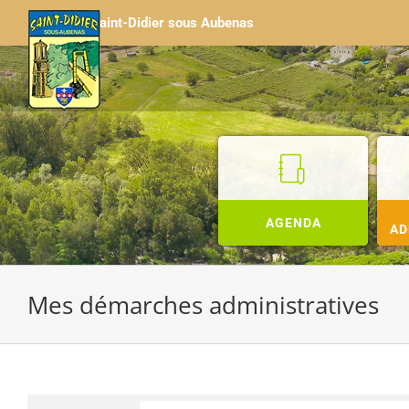
Passer
Saint-Didier sous Aubenas
au
contenu
AGENDA
AD
Mes démarches administratives