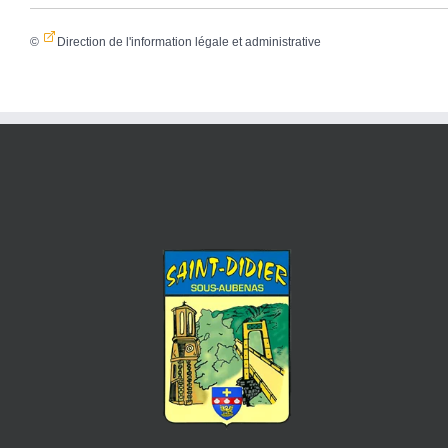
©
Direction de l'information légale et administrative