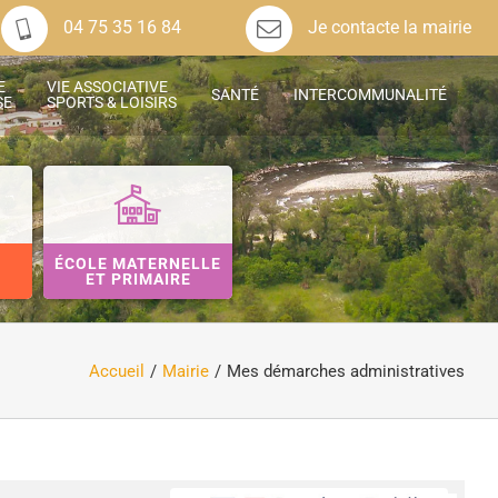
04 75 35 16 84
Je contacte la mairie
E
VIE ASSOCIATIVE
SANTÉ
INTERCOMMUNALITÉ
SE
SPORTS & LOISIRS
ÉCOLE MATERNELLE
ET PRIMAIRE
Accueil
Mairie
Mes démarches administratives