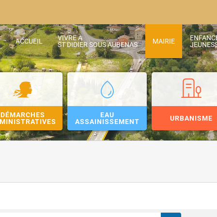
VIVRE À
ENFANC
ACCUEIL
MAIRIE
ST DIDIER SOUS AUBENAS
JEUNES
DÉMARCHES
EAU
URBANISME
MINISTRATIVES
ASSAINISSEMENT