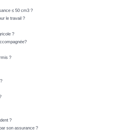
ssance ≤ 50 cm3 ?
r le travail ?
ricole ?
e accompagnée?
rmis ?
 ?
?
ident ?
t par son assurance ?