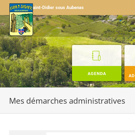
Passer
Saint-Didier sous Aubenas
au
contenu
AGENDA
AD
Mes démarches administratives