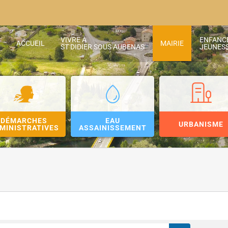
VIVRE À
ENFANC
ACCUEIL
MAIRIE
ST DIDIER SOUS AUBENAS
JEUNES
DÉMARCHES
EAU
URBANISME
MINISTRATIVES
ASSAINISSEMENT