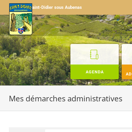
Passer
Saint-Didier sous Aubenas
au
contenu
AGENDA
AD
Mes démarches administratives