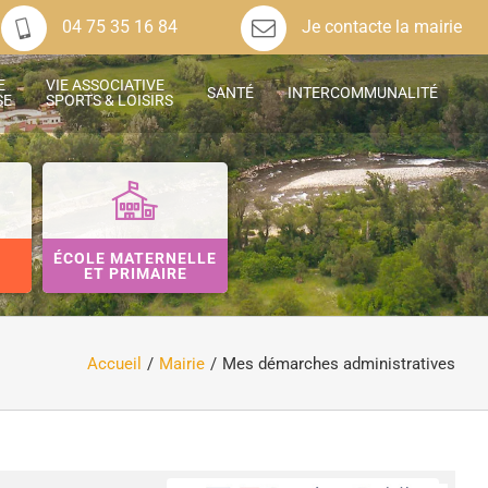
04 75 35 16 84
Je contacte la mairie
E
VIE ASSOCIATIVE
SANTÉ
INTERCOMMUNALITÉ
SE
SPORTS & LOISIRS
ÉCOLE MATERNELLE
ET PRIMAIRE
Accueil
Mairie
Mes démarches administratives