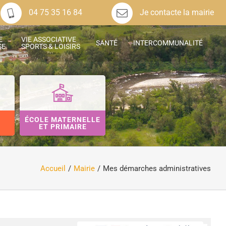
04 75 35 16 84
Je contacte la mairie
E
VIE ASSOCIATIVE
SANTÉ
INTERCOMMUNALITÉ
SE
SPORTS & LOISIRS
ÉCOLE MATERNELLE
ET PRIMAIRE
Accueil
Mairie
Mes démarches administratives