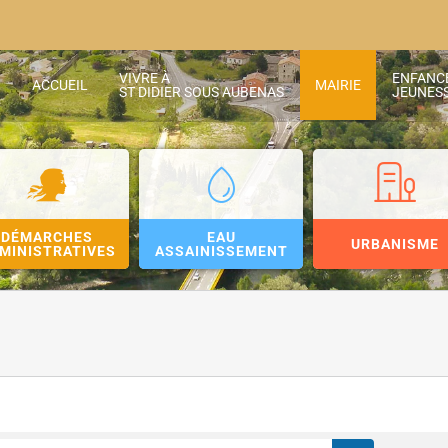
VIVRE À
ENFANC
ACCUEIL
MAIRIE
ST DIDIER SOUS AUBENAS
JEUNES
DÉMARCHES
EAU
URBANISME
MINISTRATIVES
ASSAINISSEMENT