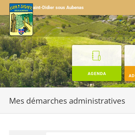
Passer
Saint-Didier sous Aubenas
au
contenu
AGENDA
AD
Mes démarches administratives