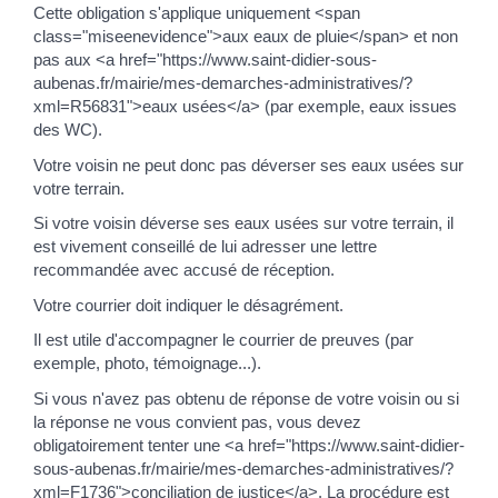
Cette obligation s'applique uniquement <span
class="miseenevidence">aux eaux de pluie</span> et non
pas aux <a href="https://www.saint-didier-sous-
aubenas.fr/mairie/mes-demarches-administratives/?
xml=R56831">eaux usées</a> (par exemple, eaux issues
des WC).
Votre voisin ne peut donc pas déverser ses eaux usées sur
votre terrain.
Si votre voisin déverse ses eaux usées sur votre terrain, il
est vivement conseillé de lui adresser une lettre
recommandée avec accusé de réception.
Votre courrier doit indiquer le désagrément.
Il est utile d'accompagner le courrier de preuves (par
exemple, photo, témoignage...).
Si vous n'avez pas obtenu de réponse de votre voisin ou si
la réponse ne vous convient pas, vous devez
obligatoirement tenter une <a href="https://www.saint-didier-
sous-aubenas.fr/mairie/mes-demarches-administratives/?
xml=F1736">conciliation de justice</a>. La procédure est