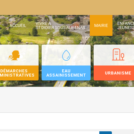
VIVRE À
ENFANC
ACCUEIL
MAIRIE
ST DIDIER SOUS AUBENAS
JEUNES
DÉMARCHES
EAU
URBANISME
MINISTRATIVES
ASSAINISSEMENT