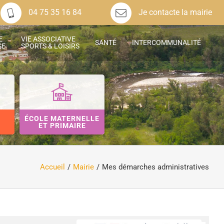
04 75 35 16 84
Je contacte la mairie
E
VIE ASSOCIATIVE
SANTÉ
INTERCOMMUNALITÉ
SE
SPORTS & LOISIRS
ÉCOLE MATERNELLE
ET PRIMAIRE
Accueil
Mairie
Mes démarches administratives