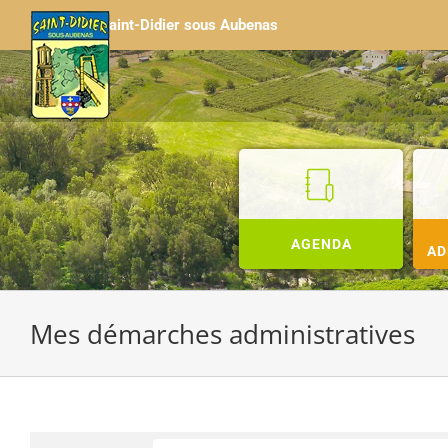
Passer
Saint-Didier sous Aubenas
au
contenu
AGENDA
AD
Mes démarches administratives