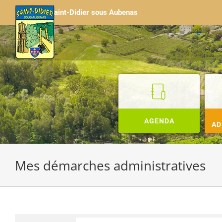
Passer
Saint-Didier sous Aubenas
au
contenu
AGENDA
AD
Mes démarches administratives