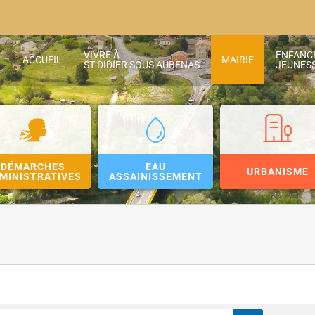
VIVRE À
ENFANC
ACCUEIL
MAIRIE
ST DIDIER SOUS AUBENAS
JEUNES
DÉMARCHES
EAU
URBANISME
MINISTRATIVES
ASSAINISSEMENT