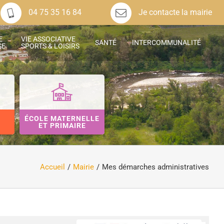
04 75 35 16 84
Je contacte la mairie
E
VIE ASSOCIATIVE
SANTÉ
INTERCOMMUNALITÉ
SE
SPORTS & LOISIRS
ÉCOLE MATERNELLE
ET PRIMAIRE
Accueil
Mairie
Mes démarches administratives