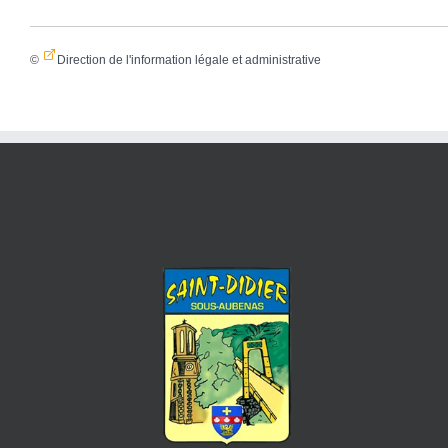
©
Direction de l'information légale et administrative