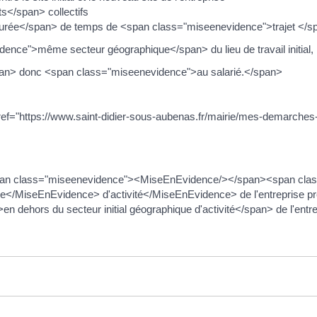
s</span> collectifs
ée</span> de temps de <span class="miseenevidence">trajet </span>en
ce">même secteur géographique</span> du lieu de travail initial, il s
an> donc <span class="miseenevidence">au salarié.</span>
 <a href="https://www.saint-didier-sous-aubenas.fr/mairie/mes-demarch
<span class="miseenevidence"><MiseEnEvidence/></span><span cl
MiseEnEvidence> d'activité</MiseEnEvidence> de l'entreprise prévu 
ehors du secteur initial géographique d'activité</span> de l'entrepr