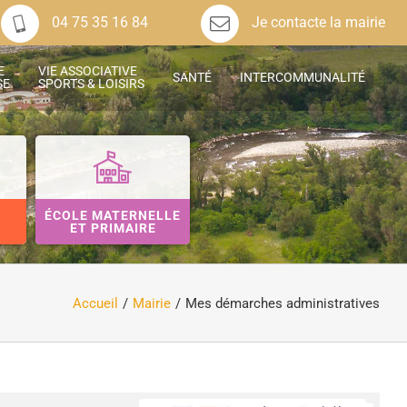
04 75 35 16 84
Je contacte la mairie
E
VIE ASSOCIATIVE
SANTÉ
INTERCOMMUNALITÉ
SE
SPORTS & LOISIRS
ÉCOLE MATERNELLE
ET PRIMAIRE
Accueil
Mairie
Mes démarches administratives