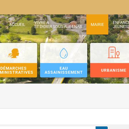
VIVRE À
ENFANC
ACCUEIL
MAIRIE
ST DIDIER SOUS AUBENAS
JEUNES
DÉMARCHES
EAU
URBANISME
MINISTRATIVES
ASSAINISSEMENT