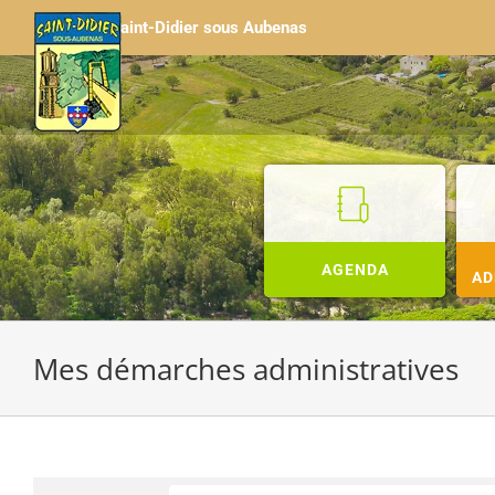
Passer
Saint-Didier sous Aubenas
au
contenu
AGENDA
AD
Mes démarches administratives