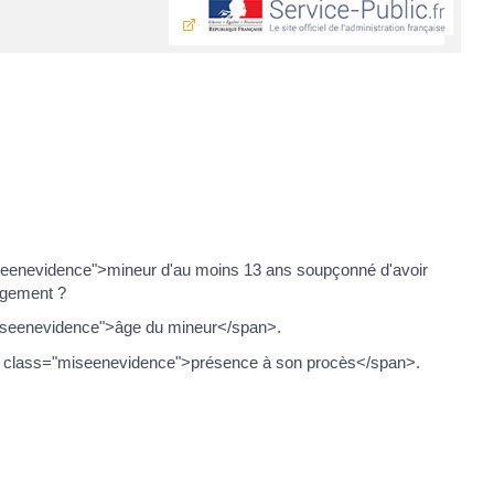
seenevidence">mineur d'au moins 13 ans soupçonné d'avoir
jugement ?
miseenevidence">âge du mineur</span>.
pan class="miseenevidence">présence à son procès</span>.