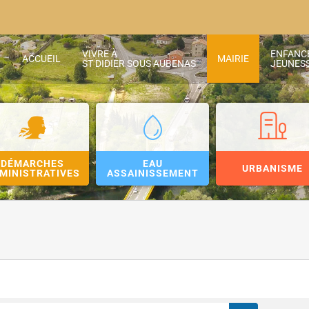
VIVRE À
ENFANC
ACCUEIL
MAIRIE
ST DIDIER SOUS AUBENAS
JEUNES
DÉMARCHES
EAU
URBANISME
MINISTRATIVES
ASSAINISSEMENT