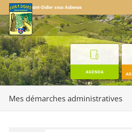
Passer
Saint-Didier sous Aubenas
au
contenu
AGENDA
AD
Mes démarches administratives