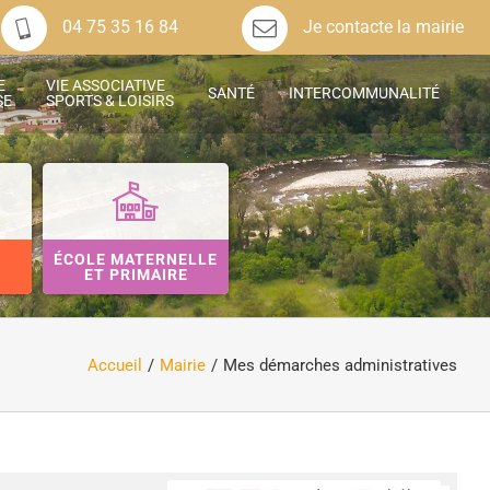
04 75 35 16 84
Je contacte la mairie
E
VIE ASSOCIATIVE
SANTÉ
INTERCOMMUNALITÉ
SE
SPORTS & LOISIRS
ÉCOLE MATERNELLE
ET PRIMAIRE
Accueil
Mairie
Mes démarches administratives