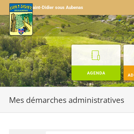
Passer
Saint-Didier sous Aubenas
au
contenu
AGENDA
AD
Mes démarches administratives