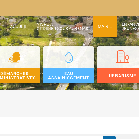
VIVRE À
ENFANC
ACCUEIL
MAIRIE
ST DIDIER SOUS AUBENAS
JEUNES
DÉMARCHES
EAU
URBANISME
MINISTRATIVES
ASSAINISSEMENT