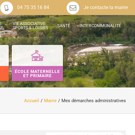
04 75 35 16 84
Je contacte la mairie
E
VIE ASSOCIATIVE
SANTÉ
INTERCOMMUNALITÉ
SE
SPORTS & LOISIRS
ÉCOLE MATERNELLE
ET PRIMAIRE
Accueil
Mairie
Mes démarches administratives