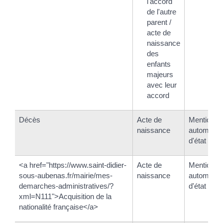
l'accord
de l'autre
parent /
acte de
naissance
des
enfants
majeurs
avec leur
accord
Décès
Acte de
Mention in
naissance
automatiqu
d'état civil
<a href="https://www.saint-didier-
Acte de
Mention in
sous-aubenas.fr/mairie/mes-
naissance
automatiqu
demarches-administratives/?
d'état civil
xml=N111">Acquisition de la
nationalité française</a>