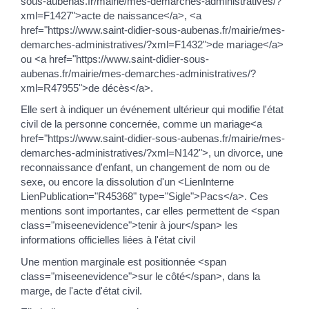
sous-aubenas.fr/mairie/mes-demarches-administratives/?
xml=F1427">acte de naissance</a>, <a
href="https://www.saint-didier-sous-aubenas.fr/mairie/mes-
demarches-administratives/?xml=F1432">de mariage</a>
ou <a href="https://www.saint-didier-sous-
aubenas.fr/mairie/mes-demarches-administratives/?
xml=R47955">de décès</a>.
Elle sert à indiquer un événement ultérieur qui modifie l'état
civil de la personne concernée, comme un mariage<a
href="https://www.saint-didier-sous-aubenas.fr/mairie/mes-
demarches-administratives/?xml=N142">, un divorce, une
reconnaissance d'enfant, un changement de nom ou de
sexe, ou encore la dissolution d'un <LienInterne
LienPublication="R45368" type="Sigle">Pacs</a>. Ces
mentions sont importantes, car elles permettent de <span
class="miseenevidence">tenir à jour</span> les
informations officielles liées à l'état civil
Une mention marginale est positionnée <span
class="miseenevidence">sur le côté</span>, dans la
marge, de l'acte d'état civil.