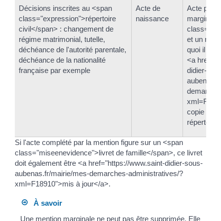
Décisions inscrites au <span
Acte de
Acte porta
class="expression">répertoire
naissance
marginale
civil</span> : changement de
class="ex
régime matrimonial, tutelle,
et un numé
déchéance de l'autorité parentale,
quoi il ren
déchéance de la nationalité
<a href="h
française par exemple
didier-sou
aubenas.fr
demarches
xml=R448
copie de l
répertoire 
Si l'acte complété par la mention figure sur un <span
class="miseenevidence">livret de famille</span>, ce livret
doit également être <a href="https://www.saint-didier-sous-
aubenas.fr/mairie/mes-demarches-administratives/?
xml=F18910">mis à jour</a>.
À savoir
Une mention marginale ne peut pas être supprimée. Elle