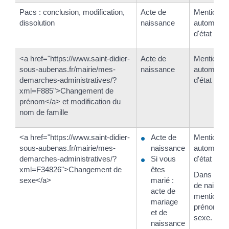
Pacs : conclusion, modification,
Acte de
Mention in
dissolution
naissance
automatiqu
d'état civil
<a href="https://www.saint-didier-
Acte de
Mention in
sous-aubenas.fr/mairie/mes-
naissance
automatiqu
demarches-administratives/?
d'état civil
xml=F885">Changement de
prénom</a> et modification du
nom de famille
<a href="https://www.saint-didier-
Acte de
Mention in
sous-aubenas.fr/mairie/mes-
naissance
automatiqu
demarches-administratives/?
Si vous
d'état civil.
xml=F34826">Changement de
êtes
Dans l'act
sexe</a>
marié :
de naissan
acte de
mention d
mariage
prénom, p
et de
sexe.
naissance