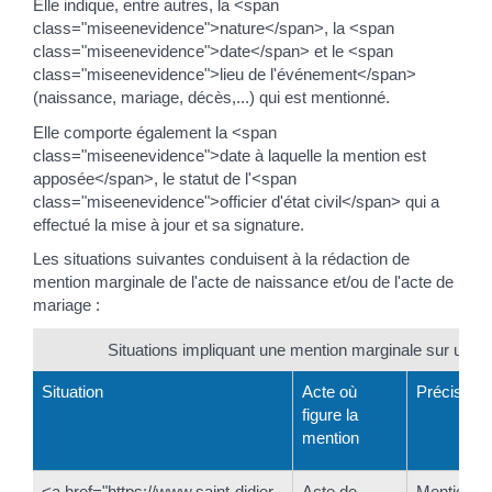
Elle indique, entre autres, la <span
class="miseenevidence">nature</span>, la <span
class="miseenevidence">date</span> et le <span
class="miseenevidence">lieu de l'événement</span>
(naissance, mariage, décès,...) qui est mentionné.
Elle comporte également la <span
class="miseenevidence">date à laquelle la mention est
apposée</span>, le statut de l'<span
class="miseenevidence">officier d'état civil</span> qui a
effectué la mise à jour et sa signature.
Les situations suivantes conduisent à la rédaction de
mention marginale de l'acte de naissance et/ou de l'acte de
mariage :
Situations impliquant une mention marginale sur un acte
Situation
Acte où
Précision
figure la
mention
<a href="https://www.saint-didier-
Acte de
Mention in