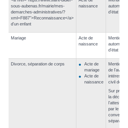
sous-aubenas.fr/mairie/mes-
naissance
automatiqu
demarches-administratives/?
d'état civil
xml=F887">Reconnaissance</a>
d'un enfant
Mariage
Acte de
Mention in
naissance
automatiqu
d'état civil
Divorce, séparation de corps
Acte de
Mention in
mariage
de l'avoca
Acte de
intéressée 
naissance
civil de l
Sur présen
la décision
l'attestati
par le nota
convention
séparation