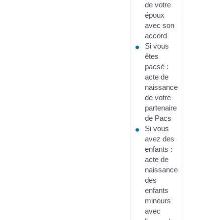
de votre
époux
avec son
accord
Si vous
êtes
pacsé :
acte de
naissance
de votre
partenaire
de Pacs
Si vous
avez des
enfants :
acte de
naissance
des
enfants
mineurs
avec